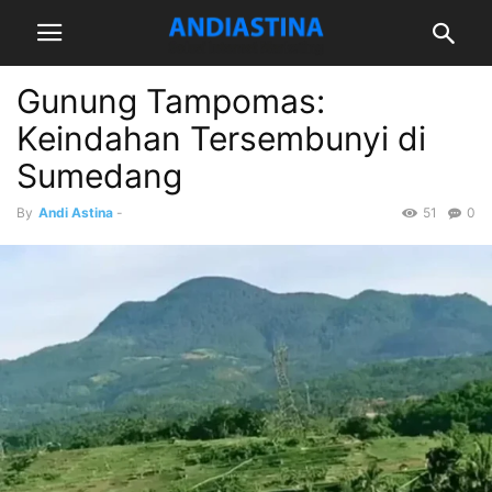
Gunung Tampomas:
Keindahan Tersembunyi di
Sumedang
By
Andi Astina
-
51
0