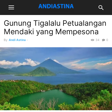
Gunung Tigalalu Petualangan
Mendaki yang Mempesona
By
Andi Astina
-
34
0