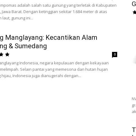
G
mpomas adalah salah satu gunung yang terletak di Kabupaten
Jawa Barat. Dengan ketinggian sekitar 1.684 meter di atas
laut, gunung ini...
g Manglayang: Kecantikan Alam
ng & Sumedang
0
nglayang Indonesia, negara kepulauan dengan kekayaan
 melimpah. Selain pantai yang memesona dan hutan hujan
g hijau, Indonesia juga dianugerahi dengan...
NV
gr
ak
T