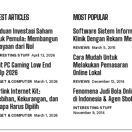
EST ARTICLES
MOST POPULAR
duan Investasi Saham
Software Sistem Inform
uk Pemula: Membangun
Klinik Dengan Rekam Me
ayaan dari Nol
REVIEWS
March 5, 2015
RESTING STUFF
April 13, 2026
Cara Mudah Untuk
it PC Gaming Low End
Melakukan Pemasaran
0p 2026
Online Lokal
GET & COMPUTER
March 1, 2026
REVIEWS
December 12, 2014
link Internet Kit:
Fenomena Judi Bola Onl
ebihan, Kekurangan, dan
di Indonesia & Agen Sbo
apa Harus Dipilih
INTERESTING STUFF
November 9, 2014
GET & COMPUTER
March 1, 2026