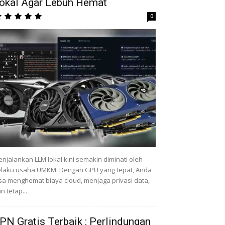
okal Agar Lebuh Hemat
0
njalankan LLM lokal kini semakin diminati oleh
laku usaha UMKM. Dengan GPU yang tepat, Anda
sa menghemat biaya cloud, menjaga privasi data,
n tetap...
PN Gratis Terbaik : Perlindungan