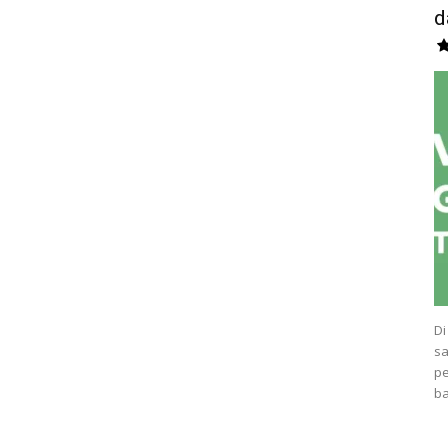
d
Di
sa
pe
ba