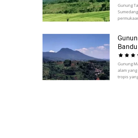
Gunung Ta
Sumedang, 
permukaan 
Gunun
Bandu
Gunung Ma
alam yang
tropis yan