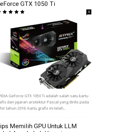
eForce GTX 1050 Ti
0
IDIA GeForce GTX 1050 Ti adalah salah satu kartu
afis dari jajaran arsitektur Pascal yang dirilis pada
hir tahun 2016. Kartu grafis ini telah...
ips Memilih GPU Untuk LLM