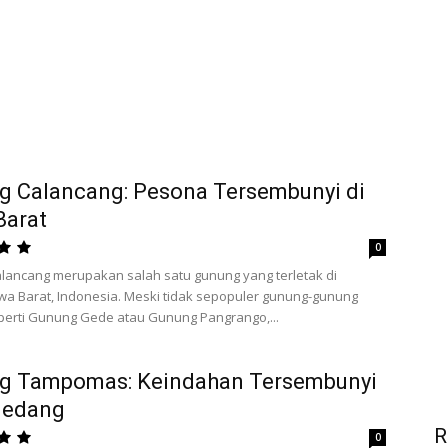
g Calancang: Pesona Tersembunyi di
Barat
0
lancang merupakan salah satu gunung yang terletak di
awa Barat, Indonesia. Meski tidak sepopuler gunung-gunung
perti Gunung Gede atau Gunung Pangrango,...
g Tampomas: Keindahan Tersembunyi
medang
R
0