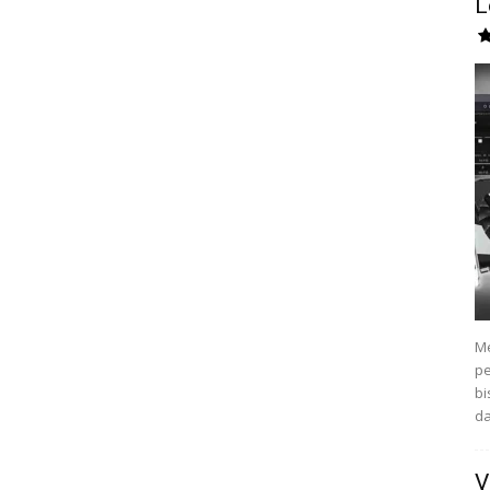
L
Me
pe
bi
da
V