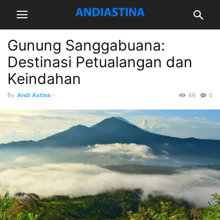
Gunung Sanggabuana:
Destinasi Petualangan dan
Keindahan
By
Andi Astina
-
46
0