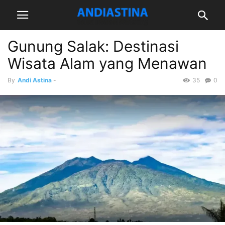
Gunung Salak: Destinasi
Wisata Alam yang Menawan
By
Andi Astina
-
35
0