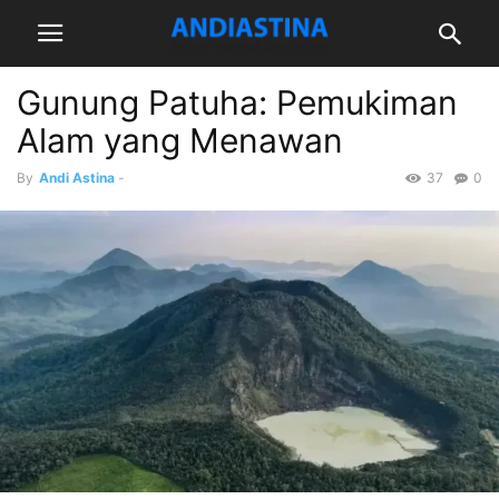
Gunung Patuha: Pemukiman
Alam yang Menawan
By
Andi Astina
-
37
0