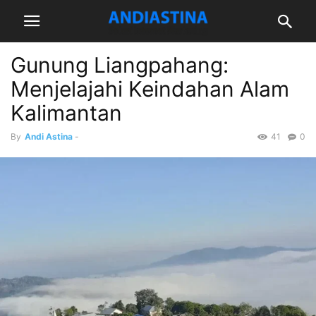
Gunung Liangpahang:
Menjelajahi Keindahan Alam
Kalimantan
By
Andi Astina
-
41
0