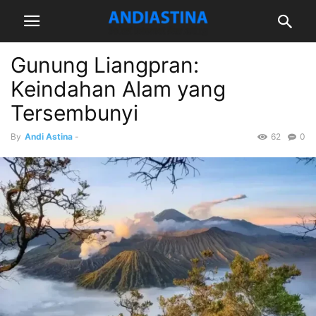
Gunung Liangpran:
Keindahan Alam yang
Tersembunyi
By
Andi Astina
-
62
0