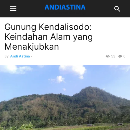
Gunung Kendalisodo:
Keindahan Alam yang
Menakjubkan
By
Andi Astina
-
53
0