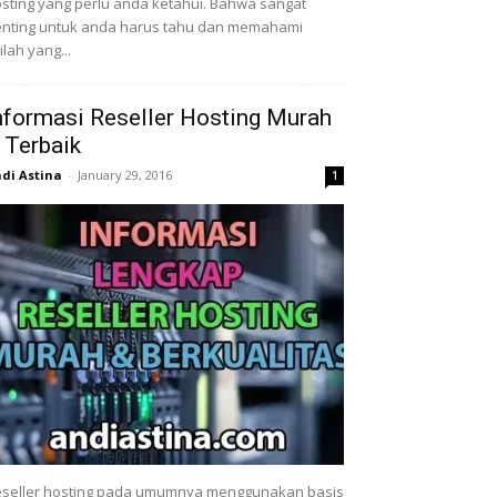
sting yang perlu anda ketahui. Bahwa sangat
nting untuk anda harus tahu dan memahami
tilah yang...
nformasi Reseller Hosting Murah
 Terbaik
di Astina
-
January 29, 2016
1
seller hosting pada umumnya menggunakan basis