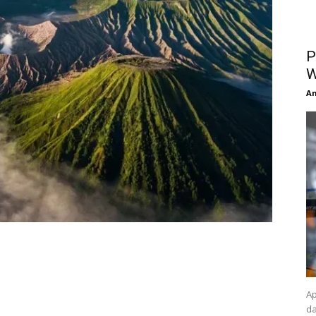
P
W
An
Ap
da