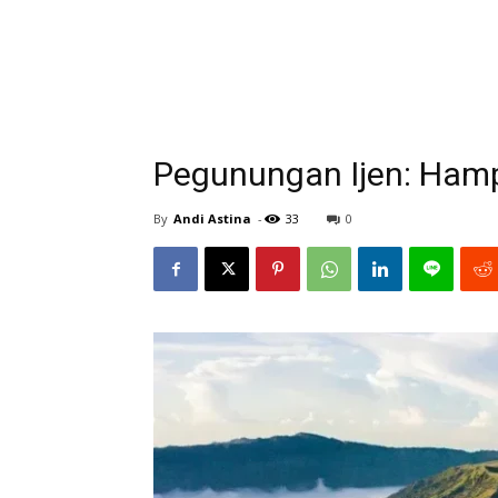
Pegunungan Ijen: Hamp
By
Andi Astina
-
33
0