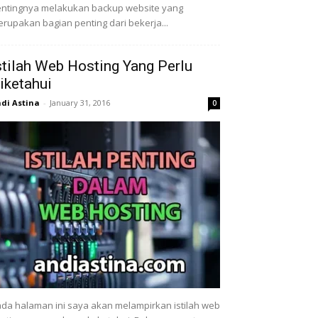
ntingnya melakukan backup website yang
rupakan bagian penting dari bekerja...
stilah Web Hosting Yang Perlu
iketahui
di Astina
-
January 31, 2016
0
da halaman ini saya akan melampirkan istilah web