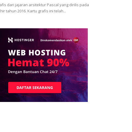
afis dari jajaran arsitektur Pascal yang dirilis pada
hir tahun 2016. Kartu grafis ini telah...