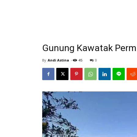
Gunung Kawatak Perma
By
Andi Astina
-
45
0