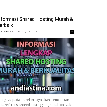
nformasi Shared Hosting Murah &
erbaik
di Astina
-
January 27, 2016
0
lo guys, pada artikel ini saya akan memberikan
da referensi shared hosting yang sudah banyak