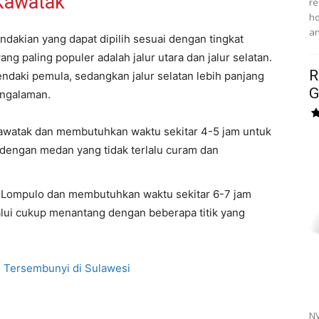
Kawatak
re
ho
an
dakian yang dapat dipilih sesuai dengan tingkat
ang paling populer adalah jalur utara dan jalur selatan.
R
endaki pemula, sedangkan jalur selatan lebih panjang
G
engalaman.
a Kawatak dan membutuhkan waktu sekitar 4-5 jam untuk
h dengan medan yang tidak terlalu curam dan
esa Lompulo dan membutuhkan waktu sekitar 6-7 jam
lui cukup menantang dengan beberapa titik yang
 Tersembunyi di Sulawesi
NV