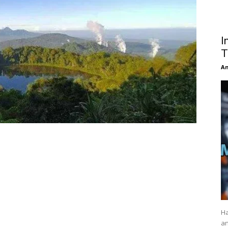
I
T
An
Ha
an