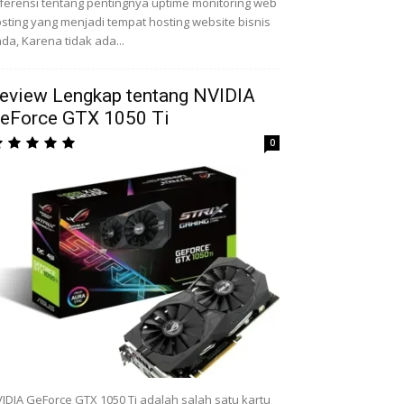
ferensi tentang pentingnya uptime monitoring web
sting yang menjadi tempat hosting website bisnis
da, Karena tidak ada...
eview Lengkap tentang NVIDIA
eForce GTX 1050 Ti
0
IDIA GeForce GTX 1050 Ti adalah salah satu kartu