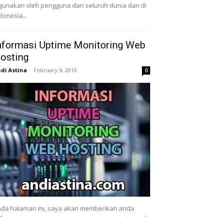
gunakan oleh pengguna dari seluruh dunia dan di
donesia...
nformasi Uptime Monitoring Web
osting
di Astina
-
February 4, 2016
0
da halaman ini, saya akan memberikan anda