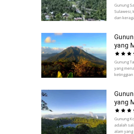
Gunung Sah
Sulawesi,
dan keraga
Gunun
yang 
Gunung Ta
yang mena
ketinggian
Gunun
yang 
Gunung Ko
adalah sa
alam yang