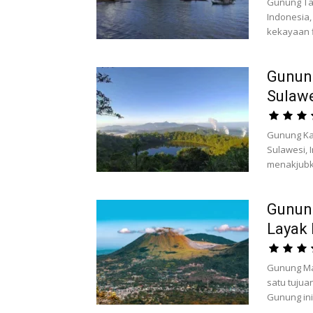
Gunung Tan
Indonesia
kekayaan f
Gunun
Sulaw
Gunung Kaw
Sulawesi, 
menakjubka
Gunun
Layak 
Gunung Mah
satu tujua
Gunung in