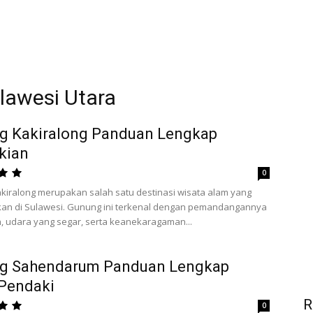
lawesi Utara
g Kakiralong Panduan Lengkap
kian
0
iralong merupakan salah satu destinasi wisata alam yang
an di Sulawesi. Gunung ini terkenal dengan pemandangannya
, udara yang segar, serta keanekaragaman...
g Sahendarum Panduan Lengkap
 Pendaki
R
0