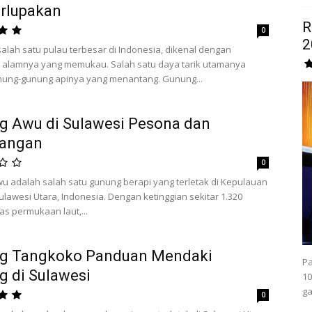
rlupakan
R
0
2
salah satu pulau terbesar di Indonesia, dikenal dengan
 alamnya yang memukau. Salah satu daya tarik utamanya
nung-gunung apinya yang menantang. Gunung...
g Awu di Sulawesi Pesona dan
langan
0
 adalah salah satu gunung berapi yang terletak di Kepulauan
ulawesi Utara, Indonesia. Dengan ketinggian sekitar 1.320
as permukaan laut,...
g Tangkoko Panduan Mendaki
Pa
 di Sulawesi
10
ga
0