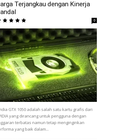
arga Terjangkau dengan Kinerja
andal
0
idia GTX 1050 adalah salah satu kartu grafis dari
IDIA yang dirancang untuk pengguna dengan
ggaran terbatas namun tetap menginginkan
rforma yang baik dalam...