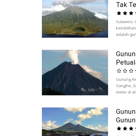
Tak Te
Sulawesi, 
keindahan
adalah gu
Gunun
Petua
Gunung Awu
Sangihe, S
meter di at
Gunun
Gunung