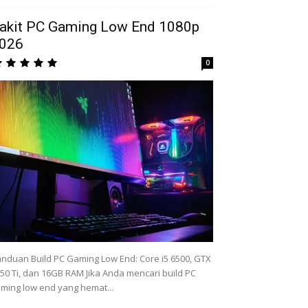
akit PC Gaming Low End 1080p
026
0
nduan Build PC Gaming Low End: Core i5 6500, GTX
50 Ti, dan 16GB RAM Jika Anda mencari build PC
ming low end yang hemat...