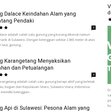
V
d
g Dalace Keindahan Alam yang
tang Pendaki
0
lace adalah salah satu gunung yang kurang dikenal namun
arik di Sulawesi. Dengan ketinggian sekitar 2.865 meter di atas
laut, gunung...
g Karangetang Menyaksikan
ahan dan Petualangan
0
angetang adalah salah satu gunung berapi aktif yang terletak
iau, bagian dari Kepulauan Sitaro, Sulawesi Utara, Indonesia.
Di
memiliki ketinggian...
sa
pe
ba
 Api di Sulawesi: Pesona Alam yang