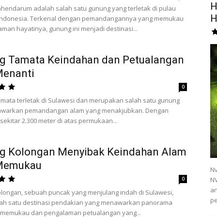
H
endarum adalah salah satu gunung yang terletak di pulau
H
 Indonesia. Terkenal dengan pemandangannya yang memukau
man hayatinya, gunung ini menjadi destinasi...
g Tamata Keindahan dan Petualangan
Menanti
0
mata terletak di Sulawesi dan merupakan salah satu gunung
warkan pemandangan alam yang menakjubkan. Dengan
 sekitar 2.300 meter di atas permukaan...
g Kolongan Menyibak Keindahan Alam
Memukau
Nv
0
NV
an
longan, sebuah puncak yang menjulang indah di Sulawesi,
pe
lah satu destinasi pendakian yang menawarkan panorama
 memukau dan pengalaman petualangan yang...