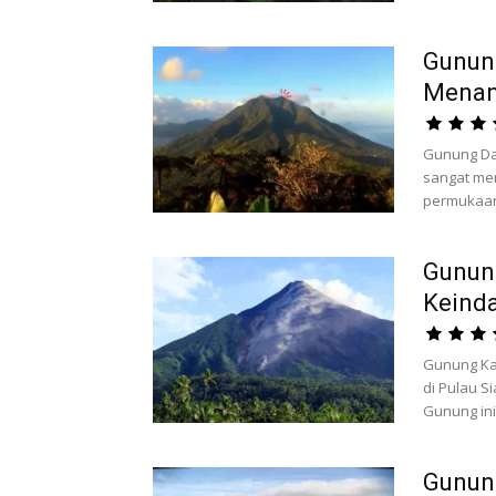
Gunun
Menan
Gunung Da
sangat men
permukaan 
Gunun
Keind
Gunung Kar
di Pulau S
Gunung ini 
Gunung