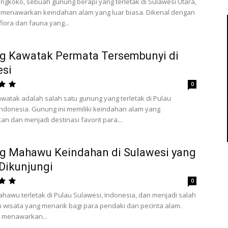
gkoko, sebuah gunung berapi yang terletak di Sulawesi Utara,
, menawarkan keindahan alam yang luar biasa. Dikenal dengan
lora dan fauna yang...
g Kawatak Permata Tersembunyi di
esi
0
atak adalah salah satu gunung yang terletak di Pulau
Indonesia. Gunung ini memiliki keindahan alam yang
n dan menjadi destinasi favorit para...
g Mahawu Keindahan di Sulawesi yang
Dikunjungi
0
awu terletak di Pulau Sulawesi, Indonesia, dan menjadi salah
n wisata yang menarik bagi para pendaki dan pecinta alam.
i menawarkan...