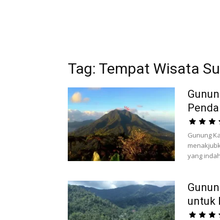
Tag: Tempat Wisata Su
Gunun
Penda
Gunung Kak
menakjubk
yang indah
Gunun
untuk