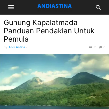
Gunung Kapalatmada
Panduan Pendakian Untuk
Pemula
By
Andi Astina
-
31
0