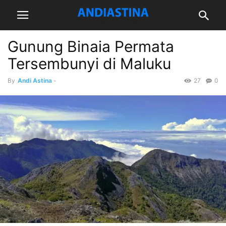
Gunung Binaia Permata
Tersembunyi di Maluku
By
Andi Astina
-
27
0