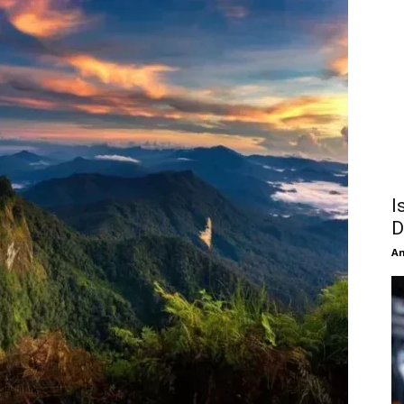
I
D
An