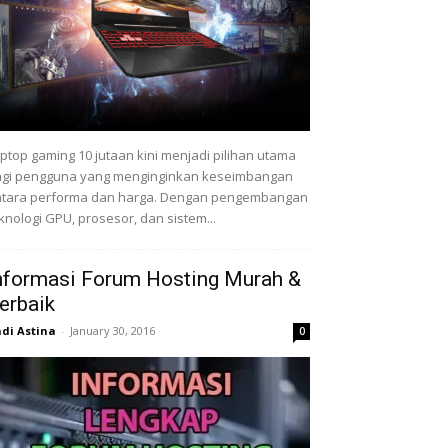
ptop gaming 10 jutaan kini menjadi pilihan utama
gi pengguna yang menginginkan keseimbangan
tara performa dan harga. Dengan pengembangan
knologi GPU, prosesor, dan sistem...
nformasi Forum Hosting Murah &
erbaik
di Astina
-
January 30, 2016
0