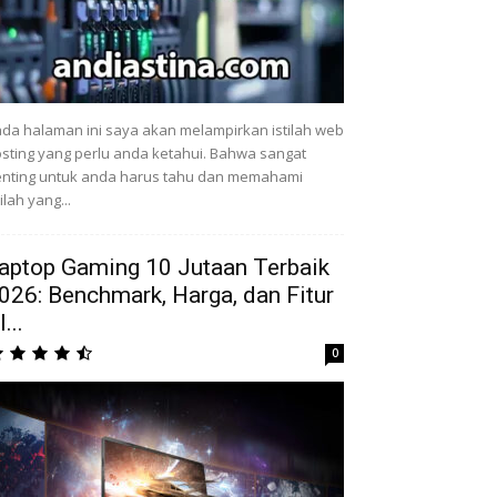
da halaman ini saya akan melampirkan istilah web
sting yang perlu anda ketahui. Bahwa sangat
nting untuk anda harus tahu dan memahami
tilah yang...
aptop Gaming 10 Jutaan Terbaik
026: Benchmark, Harga, dan Fitur
...
0