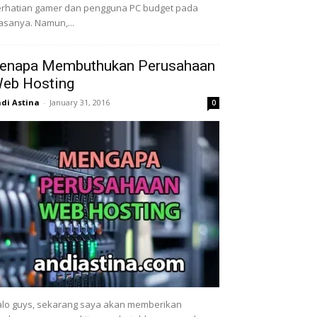
rhatian gamer dan pengguna PC budget pada
sanya. Namun,...
enapa Membuthukan Perusahaan
eb Hosting
di Astina
-
January 31, 2016
0
lo guys, sekarang saya akan memberikan