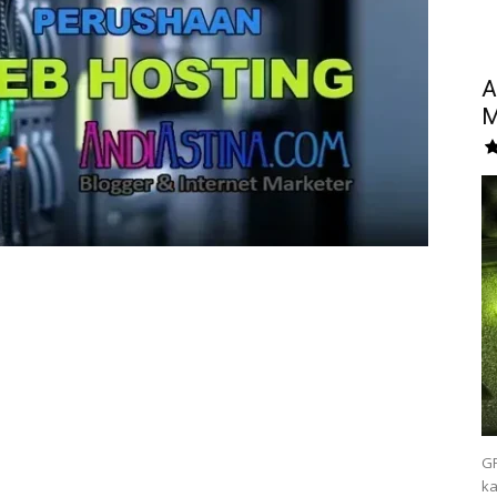
A
M
GP
ka