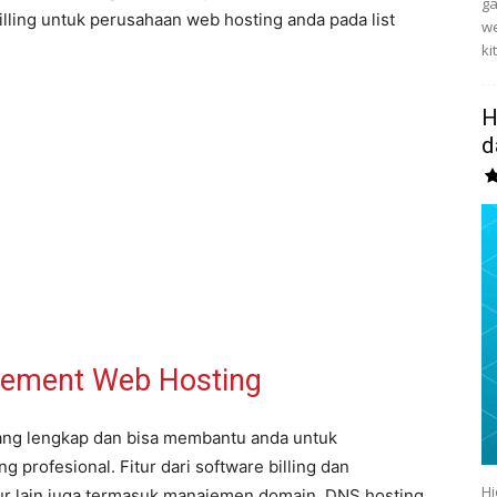
g
lling untuk perusahaan web hosting anda pada list
we
ki
H
d
gement Web Hosting
yang lengkap dan bisa membantu anda untuk
rofesional. Fitur dari software billing dan
Hi
ur lain juga termasuk manajemen domain, DNS hosting,