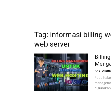
Tag: informasi billing w
web server
Billin
Menga
Andi Astin
Pada halam
managemen
digunakan 