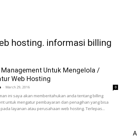
eb hosting. informasi billing
g Management Untuk Mengelola /
tur Web Hosting
a
-
March 29, 2016
0
an ini saya akan memberitahukan anda tentang billing
t untuk mengatur pembayaran dan penagihan yang bisa
pada layanan atau perusahaan web hosting. Terlepas...
A