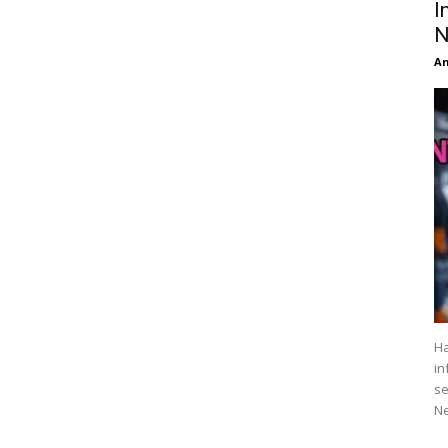
I
N
An
Ha
in
se
Ne