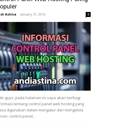
opuler
di Astina
-
January 31, 2016
0
lo guys, pada halaman ini saya akan berbagi
formasi tentang control panel web hosting yang
asa digunakan dalam mengatur dan mengelola
rver, control panel...