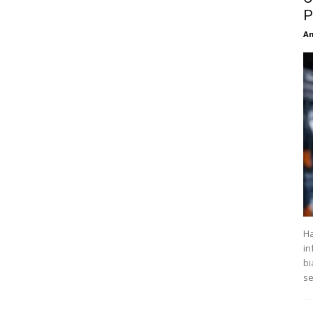
P
An
Ha
in
bi
se