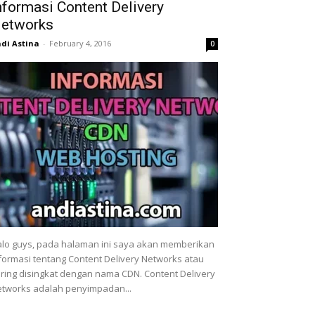
nformasi Content Delivery
etworks
di Astina
-
February 4, 2016
0
lo guys, pada halaman ini saya akan memberikan
formasi tentang Content Delivery Networks atau
ring disingkat dengan nama CDN. Content Delivery
tworks adalah penyimpadan...