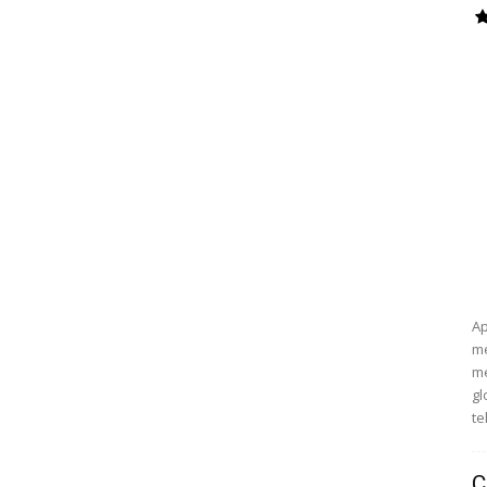
Ap
m
me
gl
te
C