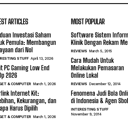
EST ARTICLES
MOST POPULAR
duan Investasi Saham
Software Sistem Inform
uk Pemula: Membangun
Klinik Dengan Rekam Me
ayaan dari Nol
REVIEWS
March 5, 2015
RESTING STUFF
April 13, 2026
Cara Mudah Untuk
it PC Gaming Low End
Melakukan Pemasaran
0p 2026
Online Lokal
GET & COMPUTER
March 1, 2026
REVIEWS
December 12, 2014
link Internet Kit:
Fenomena Judi Bola Onl
ebihan, Kekurangan, dan
di Indonesia & Agen Sbo
apa Harus Dipilih
INTERESTING STUFF
November 9, 2014
GET & COMPUTER
March 1, 2026