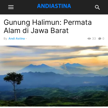
Gunung Halimun: Permata
Alam di Jawa Barat
By
Andi Astina
-
33
0