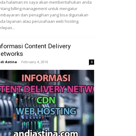
da halaman ini saya akan memberitahukan anda
ntang billing management untuk mengatur
mbayaran dan penagihan yang bisa digunakan
da layanan atau perusahaan web hosting.
rlepas...
nformasi Content Delivery
etworks
di Astina
-
February 4, 2016
0