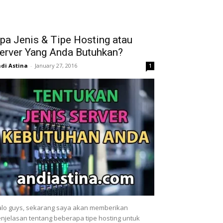
pa Jenis & Tipe Hosting atau
erver Yang Anda Butuhkan?
di Astina
-
January 27, 2016
1
lo guys, sekarang saya akan memberikan
njelasan tentang beberapa tipe hosting untuk