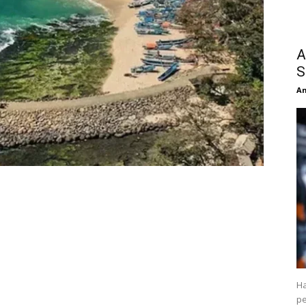
A
S
An
Ha
pe