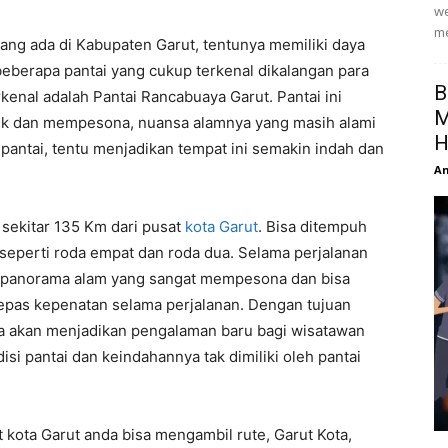
we
me
ang ada di Kabupaten Garut, tentunya memiliki daya
da beberapa pantai yang cukup terkenal dikalangan para
B
kenal adalah Pantai Rancabuaya Garut. Pantai ini
M
ik dan mempesona, nuansa alamnya yang masih alami
H
r pantai, tentu menjadikan tempat ini semakin indah dan
An
 sekitar 135 Km dari pusat
kota Garut
. Bisa ditempuh
eperti roda empat dan roda dua. Selama perjalanan
an panorama alam yang sangat mempesona dan bisa
lepas kepenatan selama perjalanan. Dengan tujuan
ya akan menjadikan pengalaman baru bagi wisatawan
isi pantai dan keindahannya tak dimiliki oleh pantai
at kota Garut anda bisa mengambil rute, Garut Kota,