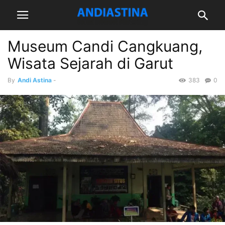
Museum Candi Cangkuang,
Wisata Sejarah di Garut
By
Andi Astina
-
383
0