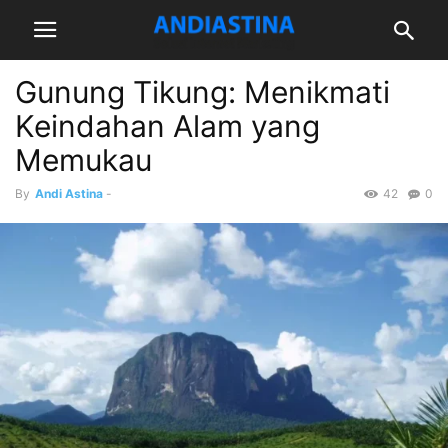
Gunung Tikung: Menikmati
Keindahan Alam yang
Memukau
By
Andi Astina
-
42
0