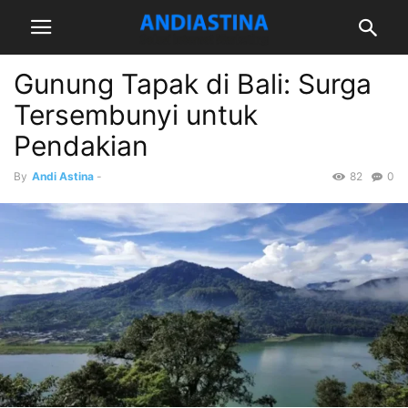
Gunung Tapak di Bali: Surga
Tersembunyi untuk
Pendakian
By
Andi Astina
-
82
0