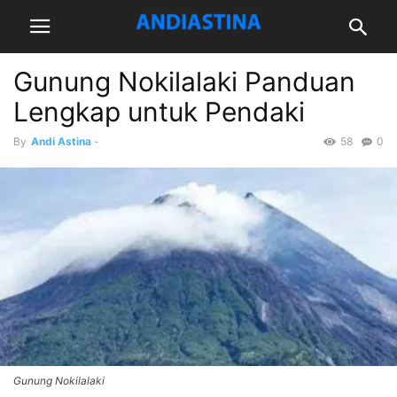
Gunung Nokilalaki Panduan
Lengkap untuk Pendaki
By
Andi Astina
-
58
0
Gunung Nokilalaki