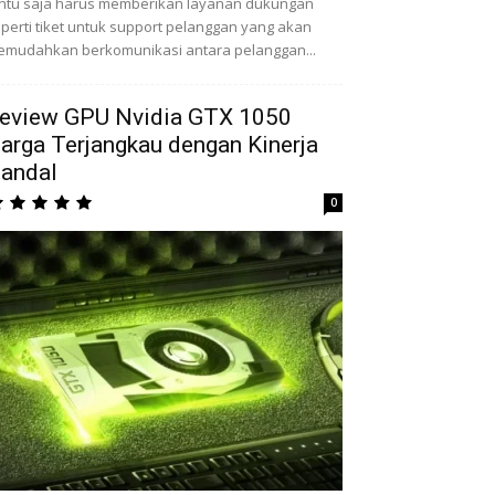
ntu saja harus memberikan layanan dukungan
perti tiket untuk support pelanggan yang akan
mudahkan berkomunikasi antara pelanggan...
eview GPU Nvidia GTX 1050
arga Terjangkau dengan Kinerja
andal
0