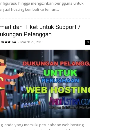
nfigurasu hingga mengizinkan pengguna untuk
njual hosting kembali ke teman...
mail dan Tiket untuk Support /
ukungan Pelanggan
di Astina
-
March 29, 2016
0
gi anda yang memiliki perusahaan web hosting