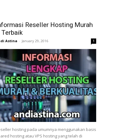
nformasi Reseller Hosting Murah
 Terbaik
di Astina
-
January 29, 2016
1
seller hosting pada umumnya menggunakan basis
ared hosting atau VPS hosting yang telah di