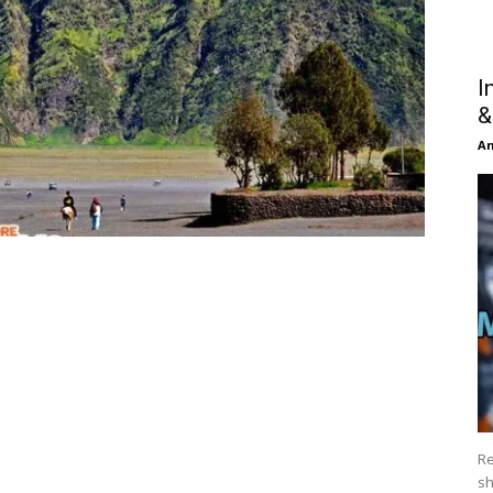
I
&
An
Re
sh