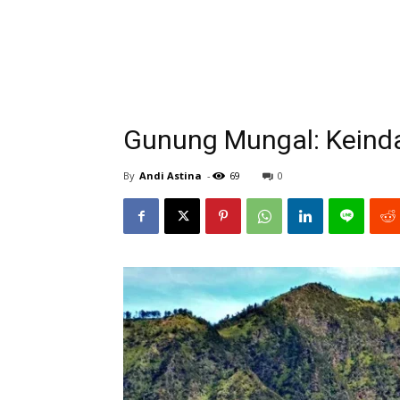
Gunung Mungal: Keind
By
Andi Astina
-
69
0