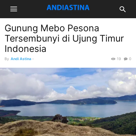
Gunung Mebo Pesona
Tersembunyi di Ujung Timur
Indonesia
By
Andi Astina
-
19
0