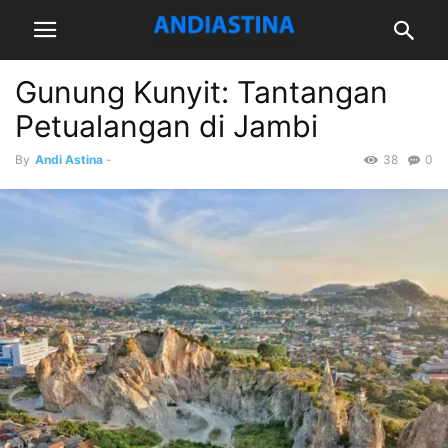
Gunung Kunyit: Tantangan
Petualangan di Jambi
By
Andi Astina
-
38
0