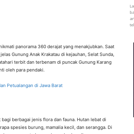
La
ba
an
te
nikmati panorama 360 derajat yang menakjubkan. Saat
t jelas Gunung Anak Krakatau di kejauhan, Selat Sunda,
atahari terbit dan terbenam di puncak Gunung Karang
ti oleh para pendaki.
an Petualangan di Jawa Barat
gi berbagai jenis flora dan fauna. Hutan lebat di
rapa spesies burung, mamalia kecil, dan serangga. Di