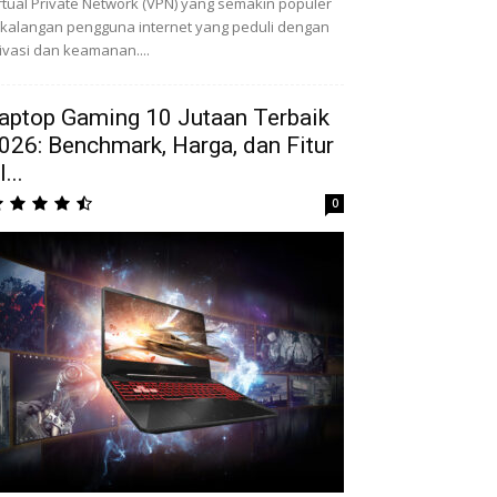
rtual Private Network (VPN) yang semakin populer
 kalangan pengguna internet yang peduli dengan
ivasi dan keamanan....
aptop Gaming 10 Jutaan Terbaik
026: Benchmark, Harga, dan Fitur
...
0