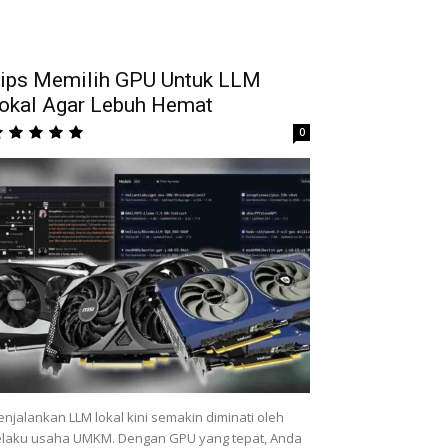
ips Memilih GPU Untuk LLM
okal Agar Lebuh Hemat
0
njalankan LLM lokal kini semakin diminati oleh
laku usaha UMKM. Dengan GPU yang tepat, Anda