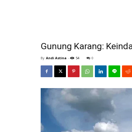
Gunung Karang: Keind
By
Andi Astina
-
54
0