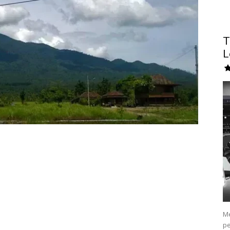
T
L
Me
pe