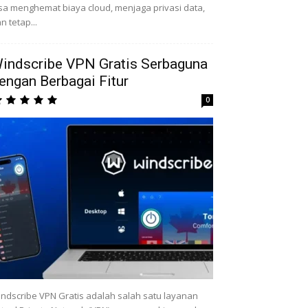
sa menghemat biaya cloud, menjaga privasi data,
n tetap...
indscribe VPN Gratis Serbaguna
engan Berbagai Fitur
0
ndscribe VPN Gratis adalah salah satu layanan