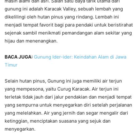
masih alami dan asri. Salah satu daya tarik utama dari
gunung ini adalah Karacak Valley, sebuah lembah yang
dikelilingi oleh hutan pinus yang rindang. Lembah ini
menjadi tempat favorit bagi para pendaki untuk beristirahat
sejenak sambil menikmati pemandangan alam sekitar yang
hijau dan menenangkan.
BACA JUGA:
Gunung Ider-ider: Keindahan Alam di Jawa
Timur
Selain hutan pinus, Gunung ini juga memiliki air terjun
yang mempesona, yaitu Curug Karacak. Air terjun ini
terletak tidak jauh dari jalur pendakian dan menjadi tempat
yang sempurna untuk menyegarkan diri setelah perjalanan
yang melelahkan. Air yang jernih dan segar mengalir dari
ketinggian, menciptakan suasana yang sejuk dan
menyegarkan.