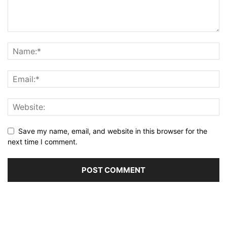
Save my name, email, and website in this browser for the
next time I comment.