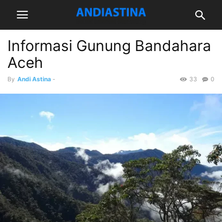
Informasi Gunung Bandahara
Aceh
By
Andi Astina
-
33
0