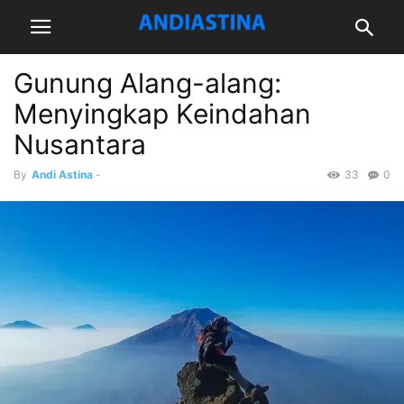
Gunung Alang-alang:
Menyingkap Keindahan
Nusantara
By
Andi Astina
-
33
0