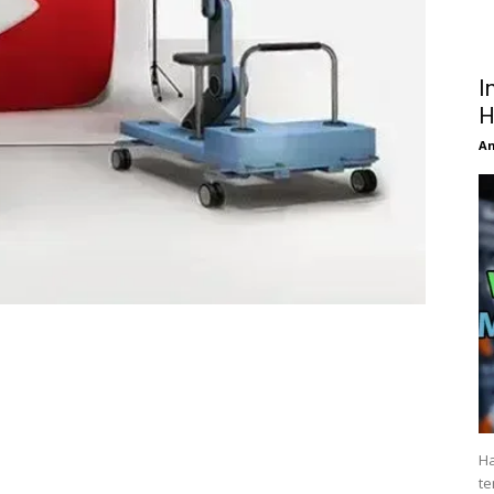
I
H
An
Ha
te