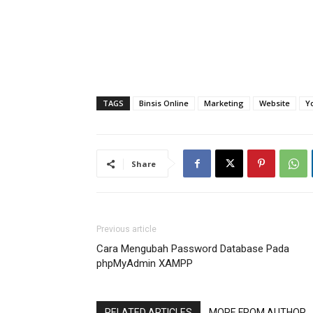
TAGS
Binsis Online
Marketing
Website
Y
Share
Previous article
Cara Mengubah Password Database Pada
phpMyAdmin XAMPP
RELATED ARTICLES
MORE FROM AUTHOR