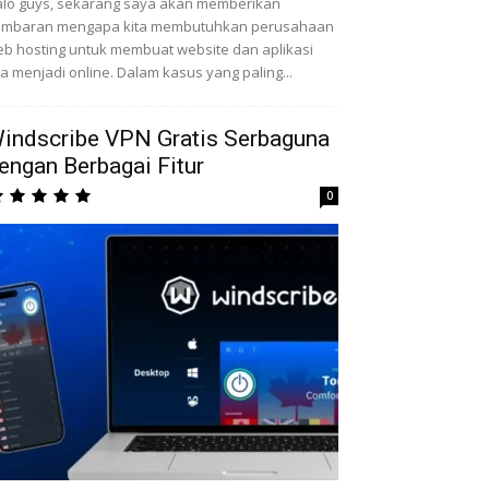
lo guys, sekarang saya akan memberikan
ambaran mengapa kita membutuhkan perusahaan
b hosting untuk membuat website dan aplikasi
ta menjadi online. Dalam kasus yang paling...
indscribe VPN Gratis Serbaguna
engan Berbagai Fitur
0