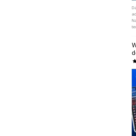
Da
ad
Na
te
W
d