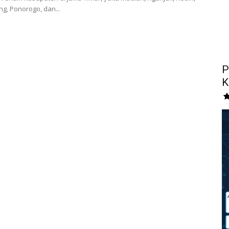
g, Ponorogo, dan...
P
K