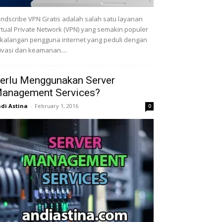
ndscribe VPN Gratis adalah salah satu layanan
rtual Private Network (VPN) yang semakin populer
 kalangan pengguna internet yang peduli dengan
ivasi dan keamanan....
erlu Menggunakan Server
anagement Services?
di Astina
-
February 1, 2016
0