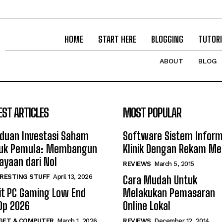
HOME
START HERE
BLOGGING
TUTORI
ABOUT
BLOG
EST ARTICLES
MOST POPULAR
duan Investasi Saham
Software Sistem Inform
uk Pemula: Membangun
Klinik Dengan Rekam Me
ayaan dari Nol
REVIEWS
March 5, 2015
RESTING STUFF
April 13, 2026
Cara Mudah Untuk
it PC Gaming Low End
Melakukan Pemasaran
0p 2026
Online Lokal
GET & COMPUTER
March 1, 2026
REVIEWS
December 12, 2014