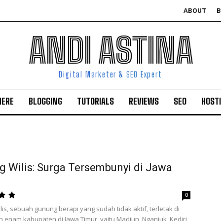
ABOUT
ANDI ASTINA
Digital Marketer & SEO Expert
HERE
BLOGGING
TUTORIALS
REVIEWS
SEO
HOST
 Wilis: Surga Tersembunyi di Jawa
0
is, sebuah gunung berapi yang sudah tidak aktif, terletak di
 enam kabupaten di Jawa Timur, yaitu Madiun, Nganjuk, Kediri,