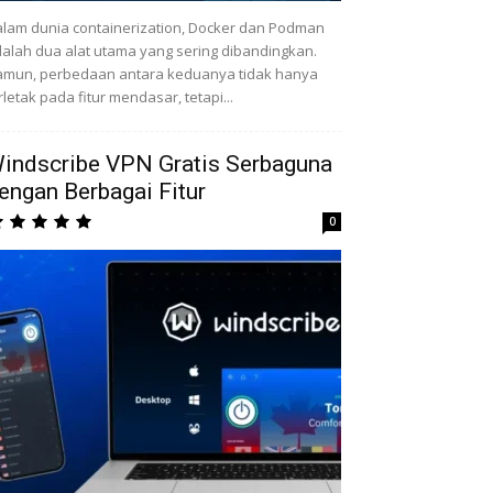
lam dunia containerization, Docker dan Podman
alah dua alat utama yang sering dibandingkan.
mun, perbedaan antara keduanya tidak hanya
rletak pada fitur mendasar, tetapi...
indscribe VPN Gratis Serbaguna
engan Berbagai Fitur
0