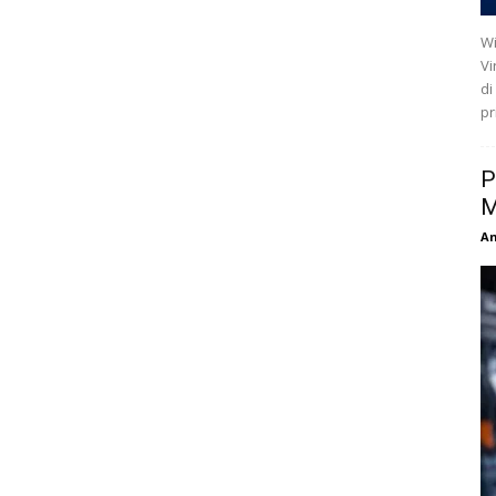
Wi
Vi
di
pr
P
M
An