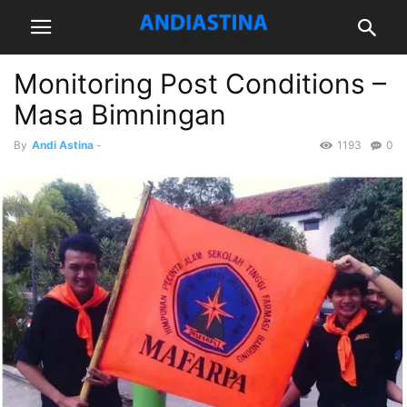
Monitoring Post Conditions –
Masa Bimningan
By
Andi Astina
-
1193
0