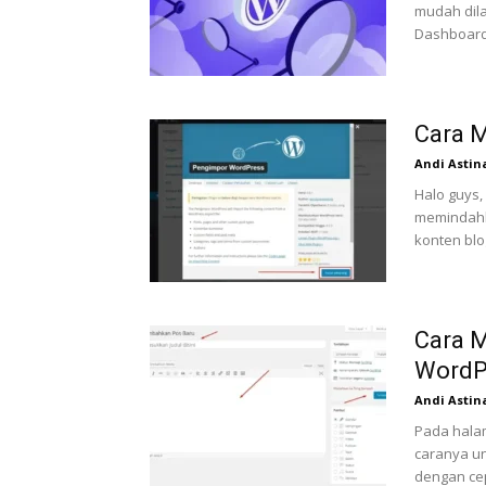
mudah dila
Dashboard
Cara 
Andi Astin
Halo guys,
memindahka
konten blog
Cara M
WordP
Andi Astin
Pada hala
caranya un
dengan ce