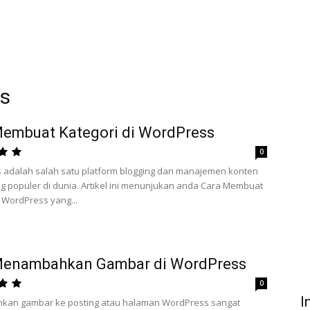
ss
Membuat Kategori di WordPress
0
 adalah salah satu platform blogging dan manajemen konten
ng populer di dunia. Artikel ini menunjukan anda Cara Membuat
i WordPress yang...
Menambahkan Gambar di WordPress
0
I
an gambar ke posting atau halaman WordPress sangat