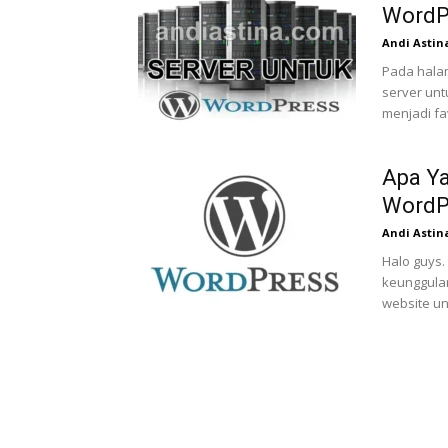
WordP
Andi Astin
Pada hala
server un
menjadi fa
Apa Y
WordP
Andi Astin
Halo guys
keunggula
website un