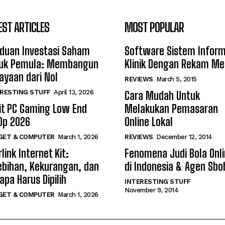
EST ARTICLES
MOST POPULAR
duan Investasi Saham
Software Sistem Inform
uk Pemula: Membangun
Klinik Dengan Rekam Me
ayaan dari Nol
REVIEWS
March 5, 2015
RESTING STUFF
April 13, 2026
Cara Mudah Untuk
it PC Gaming Low End
Melakukan Pemasaran
0p 2026
Online Lokal
GET & COMPUTER
March 1, 2026
REVIEWS
December 12, 2014
link Internet Kit:
Fenomena Judi Bola Onl
ebihan, Kekurangan, dan
di Indonesia & Agen Sbo
apa Harus Dipilih
INTERESTING STUFF
November 9, 2014
GET & COMPUTER
March 1, 2026