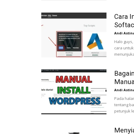
Cara 
Softac
Andi Astin
Halo guys,
cara untuk
menunjuka
Bagaim
Manua
Andi Astin
Pada hala
tentang b
petunjuk l
Menyi