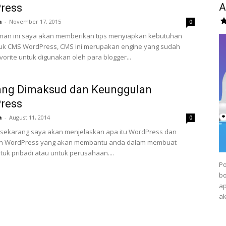
A
ress
a
-
November 17, 2015
0
man ini saya akan memberikan tips menyiapkan kebutuhan
tuk CMS WordPress, CMS ini merupakan engine yang sudah
vorite untuk digunakan oleh para blogger...
ang Dimaksud dan Keunggulan
ress
a
-
August 11, 2014
0
. sekarang saya akan menjelaskan apa itu WordPress dan
n WordPress yang akan membantu anda dalam membuat
tuk pribadi atau untuk perusahaan....
Po
b
ap
ak