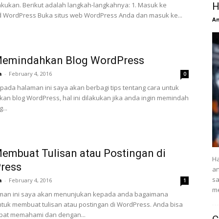
kukan. Berikut adalah langkah-langkahnya: 1. Masuk ke
H
 WordPress Buka situs web WordPress Anda dan masuk ke...
An
Memindahkan Blog WordPress
a
-
February 4, 2016
0
 pada halaman ini saya akan berbagi tips tentang cara untuk
n blog WordPress, hal ini dilakukan jika anda ingin memindah
...
embuat Tulisan atau Postingan di
Ha
ress
an
s
a
-
February 4, 2016
1
me
man ini saya akan menunjukan kepada anda bagaimana
tuk membuat tulisan atau postingan di WordPress. Anda bisa
pat memahami dan dengan...