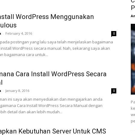
C
P
Install WordPress Menggunakan
An
ulous
a
-
February 4, 2016
0
 pada postingan yang lalu saya telah menjelaskan bagaimana
 install WordPress secara manual. Nah, sekarang saya akan
n bagaimana cara untuk...
ana Cara Install WordPress Secara
l
a
-
January 8, 2016
0
man ini saya akan menyediakan dan mengajarkan anda
Pa
agaimana Cara Install WordPress Secara Manual dengan
k
ebih detail dan akan lebih mudah...
we
pe
apkan Kebutuhan Server Untuk CMS