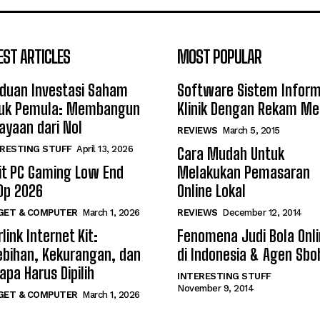
EST ARTICLES
MOST POPULAR
duan Investasi Saham
Software Sistem Inform
uk Pemula: Membangun
Klinik Dengan Rekam Me
ayaan dari Nol
REVIEWS
March 5, 2015
RESTING STUFF
April 13, 2026
Cara Mudah Untuk
it PC Gaming Low End
Melakukan Pemasaran
0p 2026
Online Lokal
GET & COMPUTER
March 1, 2026
REVIEWS
December 12, 2014
link Internet Kit:
Fenomena Judi Bola Onl
ebihan, Kekurangan, dan
di Indonesia & Agen Sbo
apa Harus Dipilih
INTERESTING STUFF
November 9, 2014
GET & COMPUTER
March 1, 2026