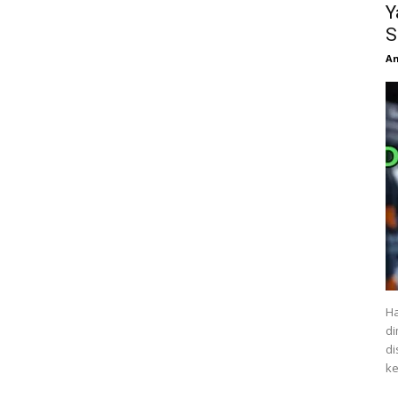
Y
S
An
Ha
di
di
ke