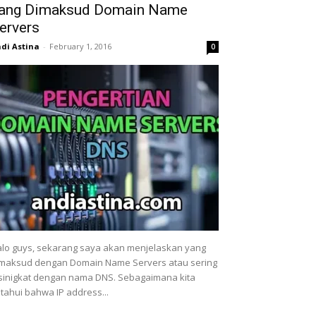
ang Dimaksud Domain Name
ervers
di Astina
-
February 1, 2016
0
lo guys, sekarang saya akan menjelaskan yang
maksud dengan Domain Name Servers atau sering
sinigkat dengan nama DNS. Sebagaimana kita
tahui bahwa IP address...