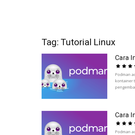
Tag: Tutorial Linux
Cara I
Podman ad
kontainer 
pengembang
Cara I
Podman ad