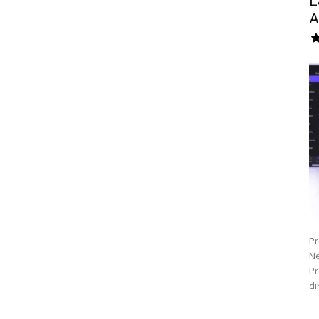
L
A
Pr
Ne
Pr
di