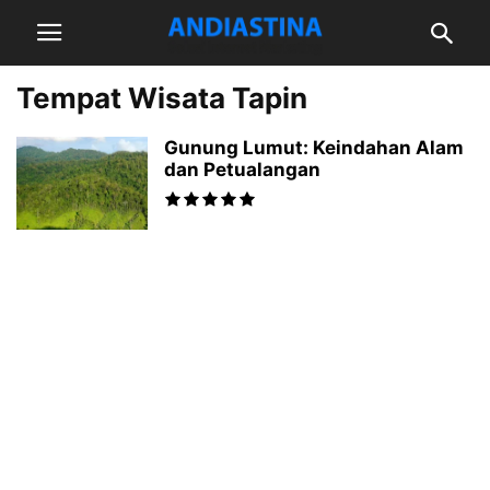
Tempat Wisata Tapin
Gunung Lumut: Keindahan Alam
dan Petualangan