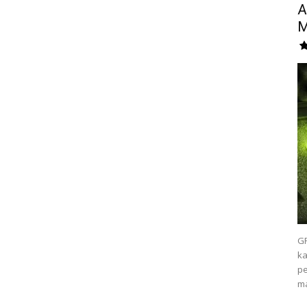
A
M
GP
ka
pe
ma