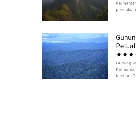
Kalimanta
pendakian 
Gunun
Petual
Gunung Ker
Kalimanta
Kerihun. 