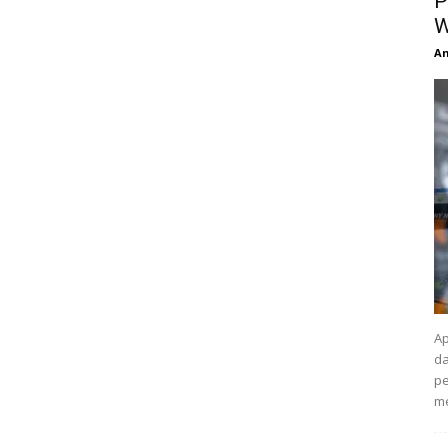
P
W
An
Ap
da
pe
me