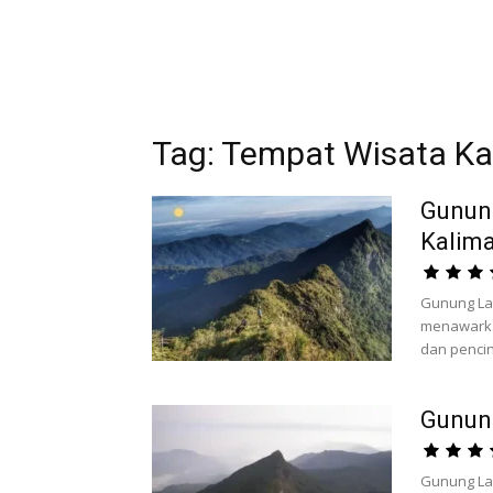
Tag: Tempat Wisata K
Gunung
Kalim
Gunung La
menawarka
dan pencint
Gunung
Gunung Lat