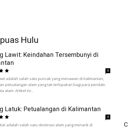
apuas Hulu
 Lawit: Keindahan Tersembunyi di
antan
0
wit adalah salah satu puncak yang menawan di Kalimantan,
n petualangan alam yang tak terlupakan bagi para pendaki
a alam. Artikel ini...
 Latuk: Petualangan di Kalimantan
0
C
uk adalah salah satu destinasi alam yang menarik di