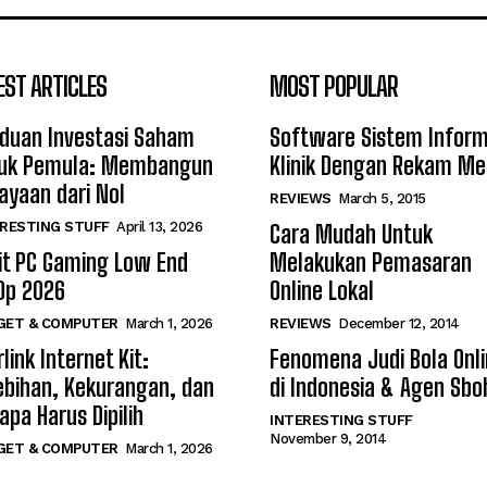
EST ARTICLES
MOST POPULAR
duan Investasi Saham
Software Sistem Inform
uk Pemula: Membangun
Klinik Dengan Rekam Me
ayaan dari Nol
REVIEWS
March 5, 2015
RESTING STUFF
April 13, 2026
Cara Mudah Untuk
it PC Gaming Low End
Melakukan Pemasaran
0p 2026
Online Lokal
GET & COMPUTER
March 1, 2026
REVIEWS
December 12, 2014
link Internet Kit:
Fenomena Judi Bola Onl
ebihan, Kekurangan, dan
di Indonesia & Agen Sbo
apa Harus Dipilih
INTERESTING STUFF
November 9, 2014
GET & COMPUTER
March 1, 2026