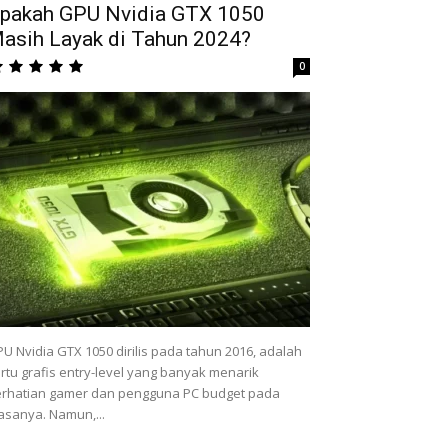
pakah GPU Nvidia GTX 1050
asih Layak di Tahun 2024?
0
U Nvidia GTX 1050 dirilis pada tahun 2016, adalah
rtu grafis entry-level yang banyak menarik
rhatian gamer dan pengguna PC budget pada
sanya. Namun,...