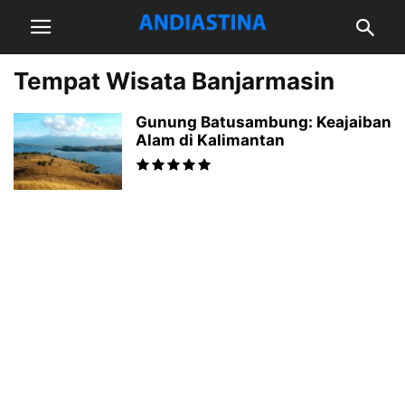
Tempat Wisata Banjarmasin
Gunung Batusambung: Keajaiban
Alam di Kalimantan