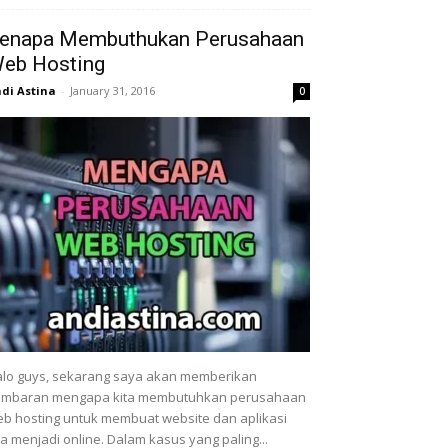
enapa Membuthukan Perusahaan
eb Hosting
di Astina
-
January 31, 2016
0
lo guys, sekarang saya akan memberikan
ambaran mengapa kita membutuhkan perusahaan
b hosting untuk membuat website dan aplikasi
ta menjadi online. Dalam kasus yang paling...