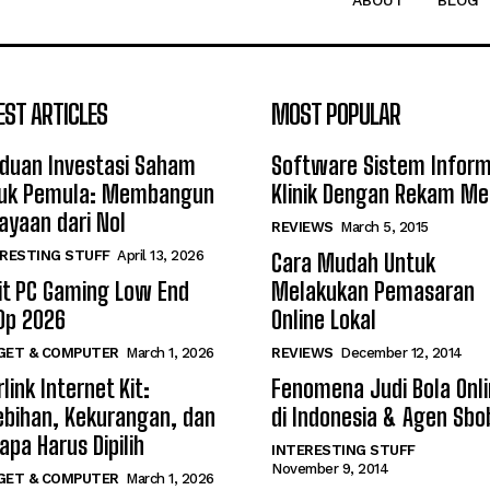
ABOUT
BLOG
EST ARTICLES
MOST POPULAR
duan Investasi Saham
Software Sistem Inform
uk Pemula: Membangun
Klinik Dengan Rekam Me
ayaan dari Nol
REVIEWS
March 5, 2015
RESTING STUFF
April 13, 2026
Cara Mudah Untuk
it PC Gaming Low End
Melakukan Pemasaran
0p 2026
Online Lokal
GET & COMPUTER
March 1, 2026
REVIEWS
December 12, 2014
link Internet Kit:
Fenomena Judi Bola Onl
ebihan, Kekurangan, dan
di Indonesia & Agen Sbo
apa Harus Dipilih
INTERESTING STUFF
November 9, 2014
GET & COMPUTER
March 1, 2026