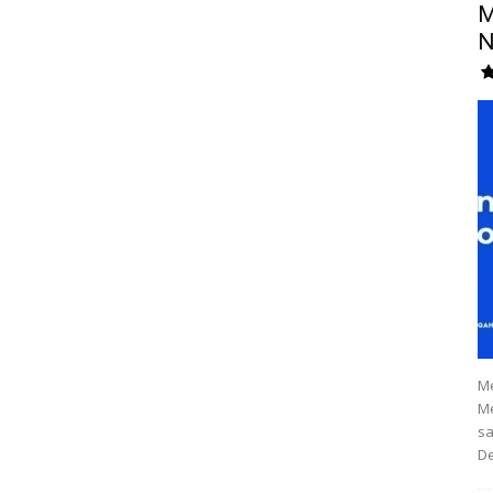
M
N
Me
Me
sa
De