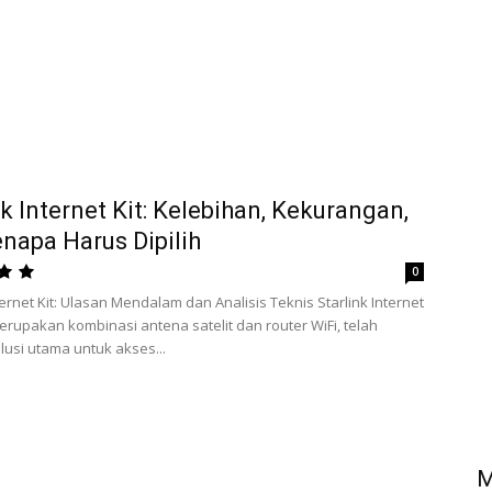
nk Internet Kit: Kelebihan, Kekurangan,
napa Harus Dipilih
0
ternet Kit: Ulasan Mendalam dan Analisis Teknis Starlink Internet
merupakan kombinasi antena satelit dan router WiFi, telah
lusi utama untuk akses...
M