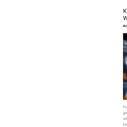
K
W
An
Ha
g
we
ki