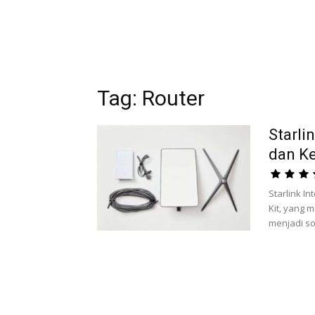
Tag: Router
Starli
dan Ke
Starlink In
Kit, yang 
menjadi so