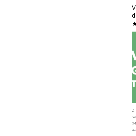
V
d
Di
sa
pe
ba