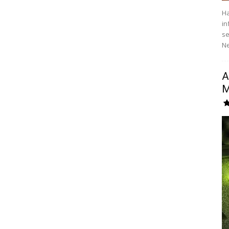
Ha
in
se
Ne
A
M