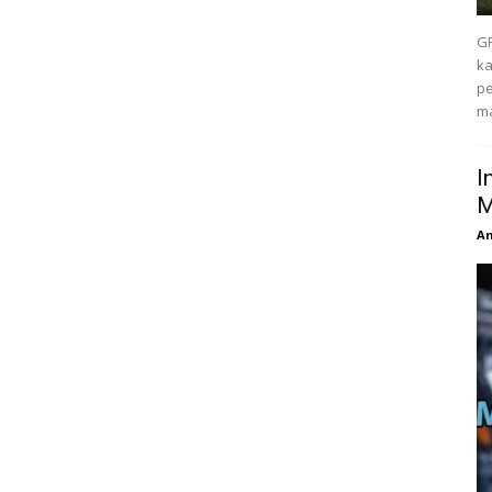
GP
ka
pe
ma
I
M
An