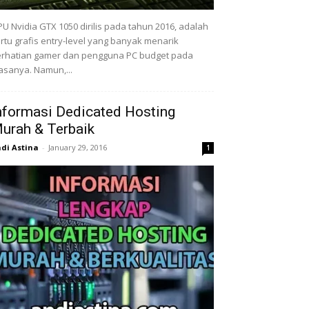
U Nvidia GTX 1050 dirilis pada tahun 2016, adalah
rtu grafis entry-level yang banyak menarik
rhatian gamer dan pengguna PC budget pada
sanya. Namun,...
nformasi Dedicated Hosting
urah & Terbaik
di Astina
-
January 29, 2016
1