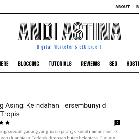
ABOUT
ANDI ASTINA
Digital Marketer & SEO Expert
HERE
BLOGGING
TUTORIALS
REVIEWS
SEO
HOST
 Asing: Keindahan Tersembunyi di
Tropis
0
ng, sebuah gunung yang masih jarang dikenal namun memiliki
yang luar biasa. Terletak di tengah hutan belantara, Gunung