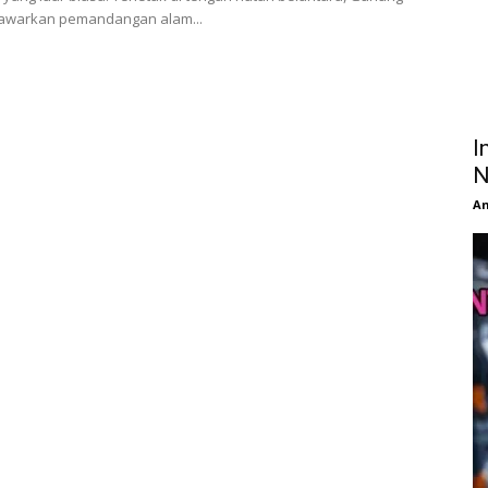
awarkan pemandangan alam...
I
N
An