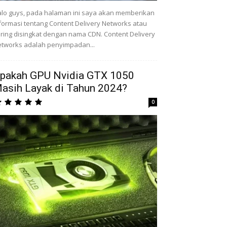
lo guys, pada halaman ini saya akan memberikan
formasi tentang Content Delivery Networks atau
ring disingkat dengan nama CDN. Content Delivery
tworks adalah penyimpadan...
pakah GPU Nvidia GTX 1050
asih Layak di Tahun 2024?
0