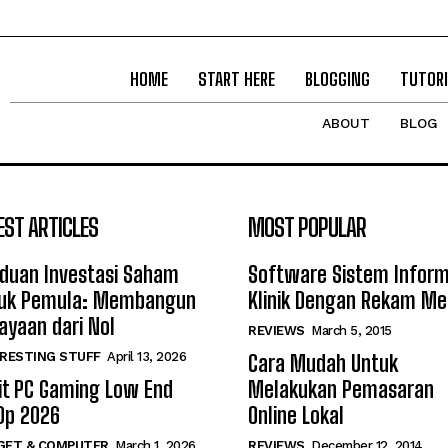
HOME
START HERE
BLOGGING
TUTORI
ABOUT
BLOG
EST ARTICLES
MOST POPULAR
duan Investasi Saham
Software Sistem Inform
uk Pemula: Membangun
Klinik Dengan Rekam Me
ayaan dari Nol
REVIEWS
March 5, 2015
RESTING STUFF
April 13, 2026
Cara Mudah Untuk
it PC Gaming Low End
Melakukan Pemasaran
0p 2026
Online Lokal
GET & COMPUTER
March 1, 2026
REVIEWS
December 12, 2014