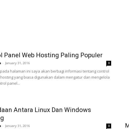
l Panel Web Hosting Paling Populer
a
-
January 31, 2016
0
 pada halaman ini saya akan berbagi informasi tentang control
 hosting yang biasa digunakan dalam mengatur dan mengelola
trol panel...
daan Antara Linux Dan Windows
ng
M
a
-
January 31, 2016
0