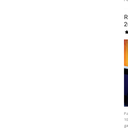
R
2
Pa
10
ga