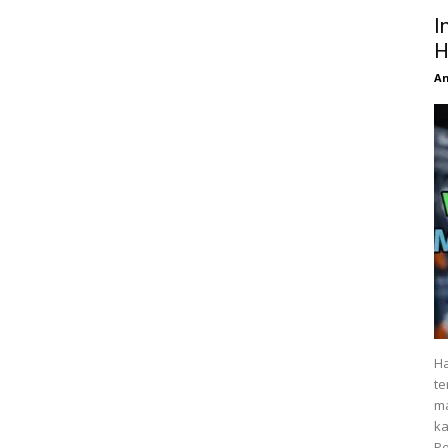
I
H
An
Ha
te
ma
ka
Pe