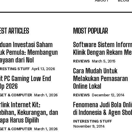
ABOUT
BLOG
EST ARTICLES
MOST POPULAR
duan Investasi Saham
Software Sistem Inform
uk Pemula: Membangun
Klinik Dengan Rekam Me
ayaan dari Nol
REVIEWS
March 5, 2015
RESTING STUFF
April 13, 2026
Cara Mudah Untuk
it PC Gaming Low End
Melakukan Pemasaran
0p 2026
Online Lokal
GET & COMPUTER
March 1, 2026
REVIEWS
December 12, 2014
link Internet Kit:
Fenomena Judi Bola Onl
ebihan, Kekurangan, dan
di Indonesia & Agen Sbo
apa Harus Dipilih
INTERESTING STUFF
November 9, 2014
GET & COMPUTER
March 1, 2026