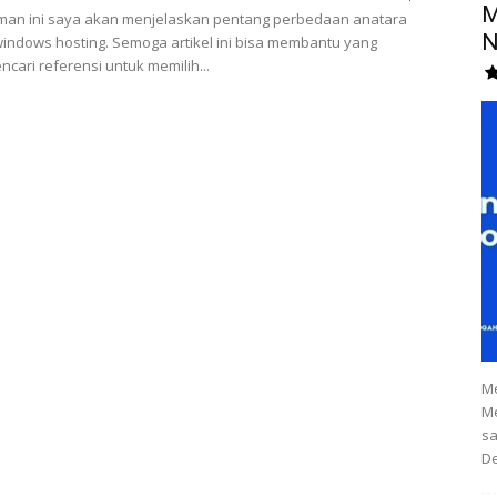
M
man ini saya akan menjelaskan pentang perbedaan anatara
N
windows hosting. Semoga artikel ini bisa membantu yang
cari referensi untuk memilih...
Me
Me
sa
De