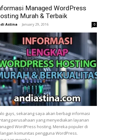
nformasi Managed WordPress
osting Murah & Terbaik
di Astina
-
January 29, 2016
0
lo guys, sekarang saya akan berbagi informasi
ntang perusahaan yang menyediakan layanan
naged WordPress hosting. Mereka populer di
langan komunitas pengguna WordPress.
rusaan mereka...