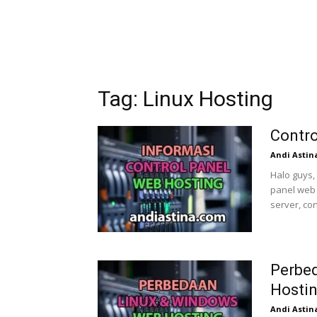
Tag: Linux Hosting
Contro
Andi Astin
Halo guys,
panel web
server, con
Perbe
Hosti
Andi Astin