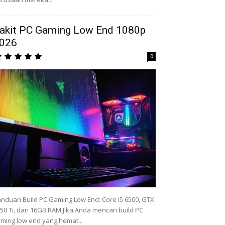
akit PC Gaming Low End 1080p
026
0
nduan Build PC Gaming Low End: Core i5 6500, GTX
50 Ti, dan 16GB RAM Jika Anda mencari build PC
ming low end yang hemat...