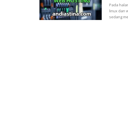
Pada hala
linux dan 
sedang men