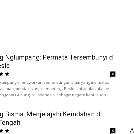
g Nglumpang: Permata Tersembunyi di
sia
0
glumpang, menawarkan pemandangan alam yang memukau
alaman mendaki yang menantang. Berikut ini adalah ulasan
ngenai Gunung ini. Indonesia, sebagai negara kepulauan...
 Bisma: Menjelajahi Keindahan di
Tengah
A
0