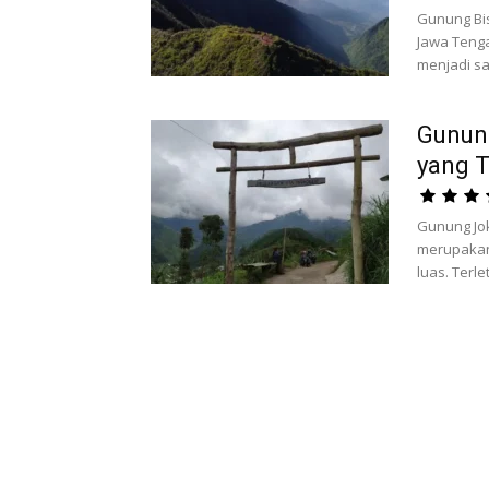
Gunung Bis
Jawa Tenga
menjadi sal
Gunung
yang 
Gunung Jo
merupakan 
luas. Terle