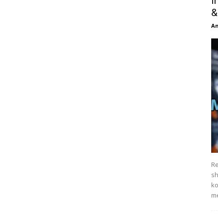
I
&
An
Re
sh
ko
me