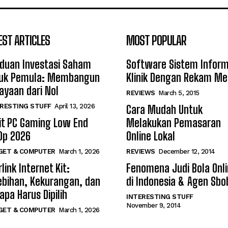
EST ARTICLES
MOST POPULAR
duan Investasi Saham
Software Sistem Inform
uk Pemula: Membangun
Klinik Dengan Rekam Me
ayaan dari Nol
REVIEWS
March 5, 2015
RESTING STUFF
April 13, 2026
Cara Mudah Untuk
it PC Gaming Low End
Melakukan Pemasaran
0p 2026
Online Lokal
GET & COMPUTER
March 1, 2026
REVIEWS
December 12, 2014
link Internet Kit:
Fenomena Judi Bola Onl
ebihan, Kekurangan, dan
di Indonesia & Agen Sbo
apa Harus Dipilih
INTERESTING STUFF
November 9, 2014
GET & COMPUTER
March 1, 2026