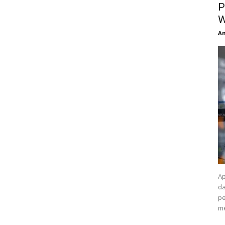
P
W
An
Ap
da
pe
me