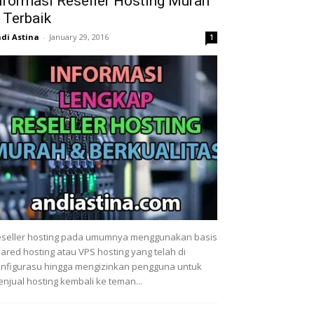
nformasi Reseller Hosting Murah
 Terbaik
di Astina
-
January 29, 2016
1
seller hosting pada umumnya menggunakan basis
ared hosting atau VPS hosting yang telah di
nfigurasu hingga mengizinkan pengguna untuk
njual hosting kembali ke teman...