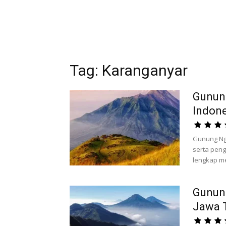
Tag: Karanganyar
Gunun
Indone
Gunung N
serta peng
lengkap me
Gunung
Jawa 