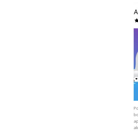
A
Po
b
ap
ak