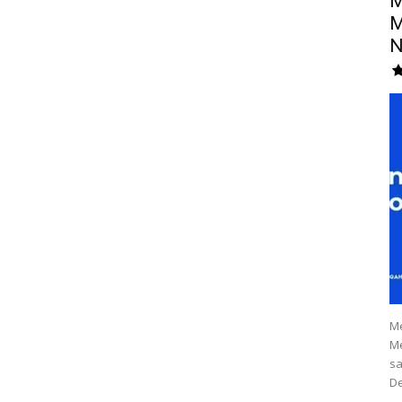
M
M
N
Me
Me
sa
De