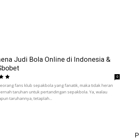
na Judi Bola Online di Indonesia &
Sbobet
0
seorang fans klub sepakbola yang fanatik, maka tidak heran
pernah taruhan untuk pertandingan sepakbola. Ya, walau
apun taruhannya, tetaplah...
P