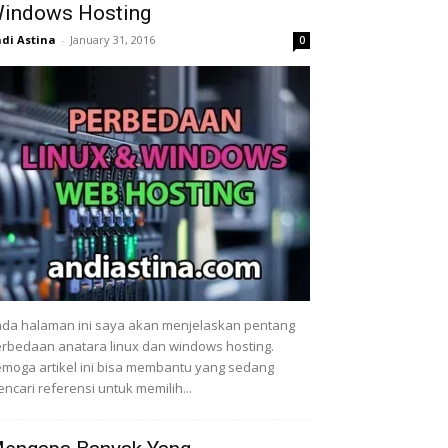
indows Hosting
di Astina
-
January 31, 2016
0
da halaman ini saya akan menjelaskan pentang
rbedaan anatara linux dan windows hosting.
moga artikel ini bisa membantu yang sedang
ncari referensi untuk memilih...