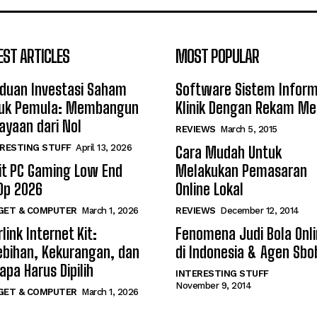
EST ARTICLES
MOST POPULAR
duan Investasi Saham
Software Sistem Inform
uk Pemula: Membangun
Klinik Dengan Rekam Me
ayaan dari Nol
REVIEWS
March 5, 2015
RESTING STUFF
April 13, 2026
Cara Mudah Untuk
it PC Gaming Low End
Melakukan Pemasaran
0p 2026
Online Lokal
GET & COMPUTER
March 1, 2026
REVIEWS
December 12, 2014
link Internet Kit:
Fenomena Judi Bola Onl
ebihan, Kekurangan, dan
di Indonesia & Agen Sbo
apa Harus Dipilih
INTERESTING STUFF
November 9, 2014
GET & COMPUTER
March 1, 2026