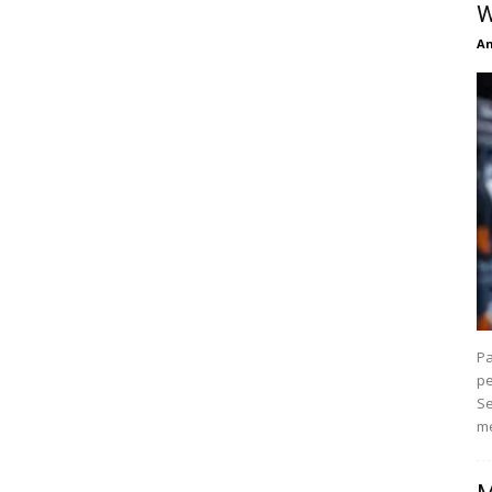
W
An
Pa
pe
Se
me