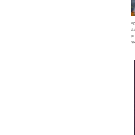
Ap
da
pe
me