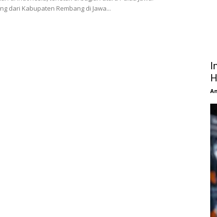
g dari Kabupaten Rembang di Jawa...
I
H
An