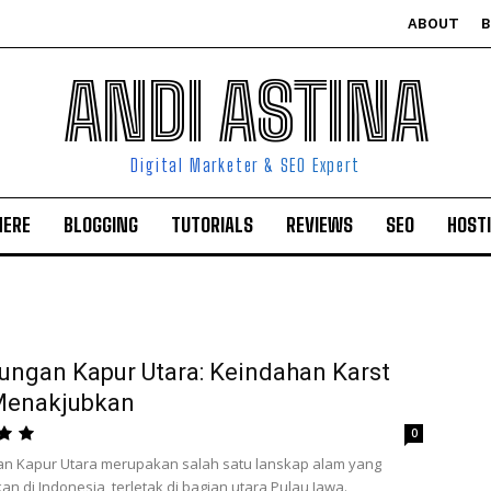
ABOUT
ANDI ASTINA
Digital Marketer & SEO Expert
HERE
BLOGGING
TUTORIALS
REVIEWS
SEO
HOST
ngan Kapur Utara: Keindahan Karst
Menakjubkan
0
n Kapur Utara merupakan salah satu lanskap alam yang
n di Indonesia, terletak di bagian utara Pulau Jawa.