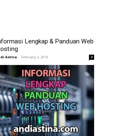
nformasi Lengkap & Panduan Web
osting
di Astina
-
February 2, 2016
0