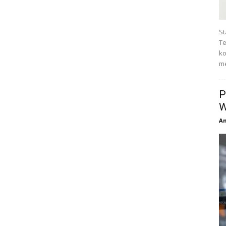
St
Te
ko
me
P
W
An