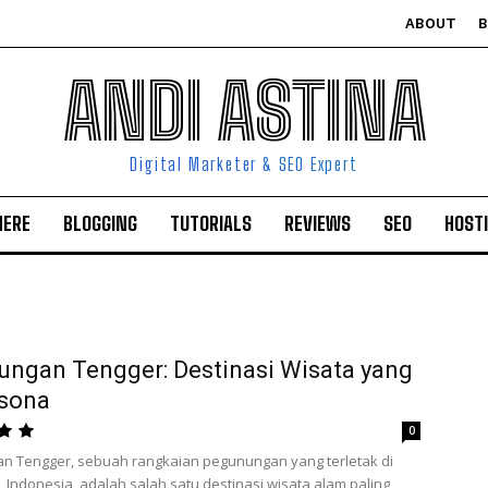
ABOUT
ANDI ASTINA
Digital Marketer & SEO Expert
HERE
BLOGGING
TUTORIALS
REVIEWS
SEO
HOST
ngan Tengger: Destinasi Wisata yang
sona
0
n Tengger, sebuah rangkaian pegunungan yang terletak di
, Indonesia, adalah salah satu destinasi wisata alam paling