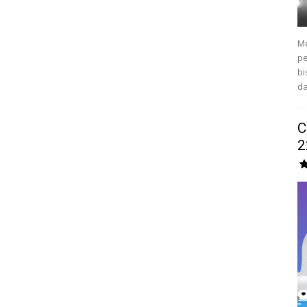
Me
pe
bi
da
C
2