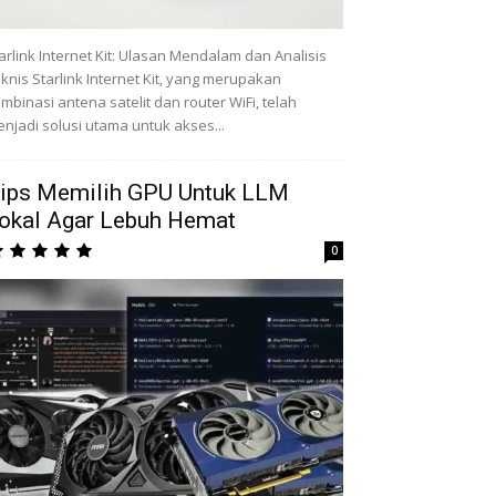
arlink Internet Kit: Ulasan Mendalam dan Analisis
knis Starlink Internet Kit, yang merupakan
mbinasi antena satelit dan router WiFi, telah
njadi solusi utama untuk akses...
ips Memilih GPU Untuk LLM
okal Agar Lebuh Hemat
0