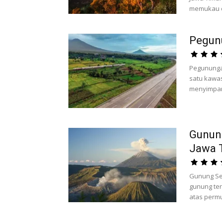
memukau d
Pegun
Pegunungan
satu kawa
menyimpan 
Gunun
Jawa 
Gunung Se
gunung ter
atas permuk