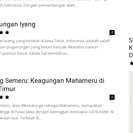
i Indonesia. Dengan pemandangan alam...
ungan Iyang
0
S
 Iyang, yang terletak di Jawa Timur, Indonesia, adalah salah
san pegunungan yang belum banyak diketahui namun
K
potensi besar dalam hal keindahan...
D
g Semeru: Keagungan Mahameru di
Timur
0
meru, atau dikenal juga sebagai Mahameru, merupakan
tinggi di Pulau Jawa dengan ketinggian mencapai 3.676 meter di
aan laut. Terletak di...