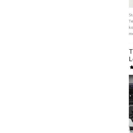
St
Te
ko
me
T
L