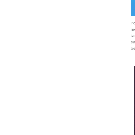
Po
m
ta
s
be