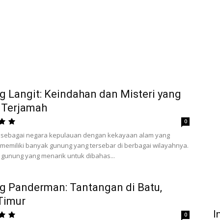
 Langit: Keindahan dan Misteri yang
 Terjamah
0
, sebagai negara kepulauan dengan kekayaan alam yang
memiliki banyak gunung yang tersebar di berbagai wilayahnya.
 gunung yang menarik untuk dibahas...
 Panderman: Tantangan di Batu,
Timur
I
0