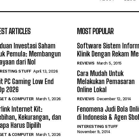
EST ARTICLES
MOST POPULAR
duan Investasi Saham
Software Sistem Inform
uk Pemula: Membangun
Klinik Dengan Rekam Me
ayaan dari Nol
REVIEWS
March 5, 2015
RESTING STUFF
April 13, 2026
Cara Mudah Untuk
it PC Gaming Low End
Melakukan Pemasaran
0p 2026
Online Lokal
GET & COMPUTER
March 1, 2026
REVIEWS
December 12, 2014
link Internet Kit:
Fenomena Judi Bola Onl
ebihan, Kekurangan, dan
di Indonesia & Agen Sbo
apa Harus Dipilih
INTERESTING STUFF
November 9, 2014
GET & COMPUTER
March 1, 2026