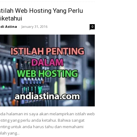
stilah Web Hosting Yang Perlu
iketahui
di Astina
-
January 31, 2016
0
da halaman ini saya akan melampirkan istilah web
sting yang perlu anda ketahui. Bahwa sangat
nting untuk anda harus tahu dan memahami
tilah yang...