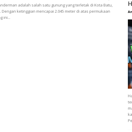
H
derman adalah salah satu gunung yang terletak di Kota Batu,
. Dengan ketinggian mencapai 2.045 meter di atas permukaan
An
 ini...
Ha
te
ma
ka
Pe