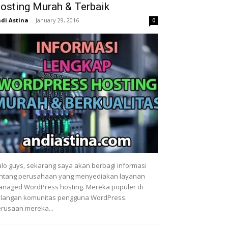
osting Murah & Terbaik
di Astina
-
January 29, 2016
0
lo guys, sekarang saya akan berbagi informasi
ntang perusahaan yang menyediakan layanan
naged WordPress hosting. Mereka populer di
langan komunitas pengguna WordPress.
rusaan mereka...