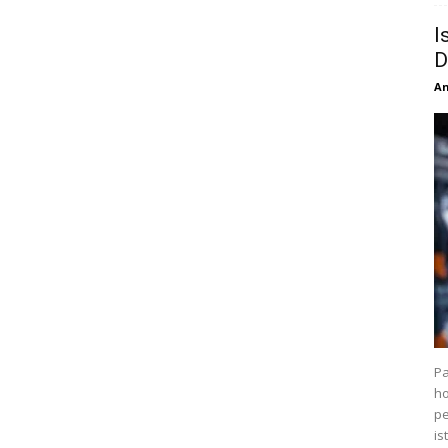
I
D
An
Pa
ho
pe
is