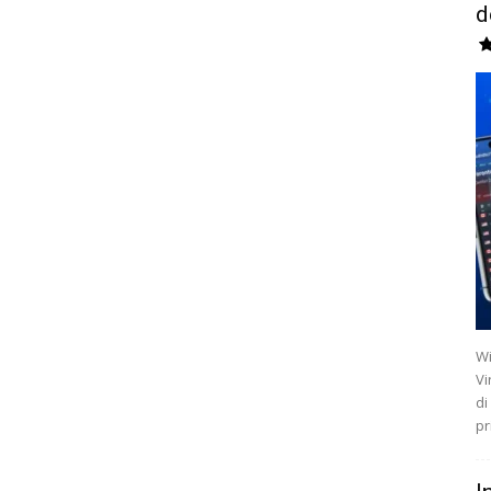
d
Wi
Vi
di
pr