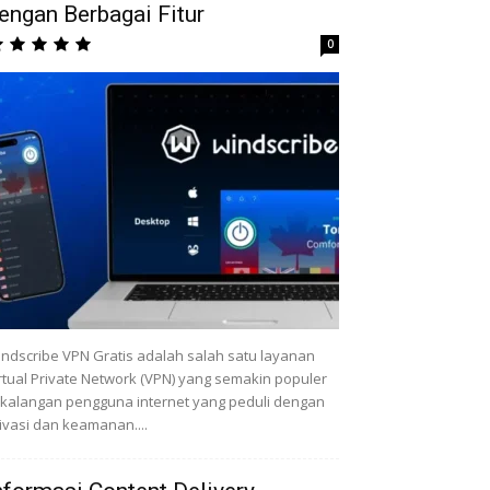
engan Berbagai Fitur
0
ndscribe VPN Gratis adalah salah satu layanan
rtual Private Network (VPN) yang semakin populer
 kalangan pengguna internet yang peduli dengan
ivasi dan keamanan....