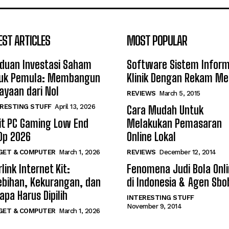
EST ARTICLES
MOST POPULAR
duan Investasi Saham
Software Sistem Inform
uk Pemula: Membangun
Klinik Dengan Rekam Me
ayaan dari Nol
REVIEWS
March 5, 2015
RESTING STUFF
April 13, 2026
Cara Mudah Untuk
it PC Gaming Low End
Melakukan Pemasaran
0p 2026
Online Lokal
GET & COMPUTER
March 1, 2026
REVIEWS
December 12, 2014
link Internet Kit:
Fenomena Judi Bola Onl
ebihan, Kekurangan, dan
di Indonesia & Agen Sbo
apa Harus Dipilih
INTERESTING STUFF
November 9, 2014
GET & COMPUTER
March 1, 2026