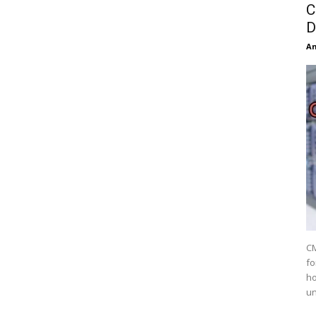
C
D
An
CM
fo
ho
un