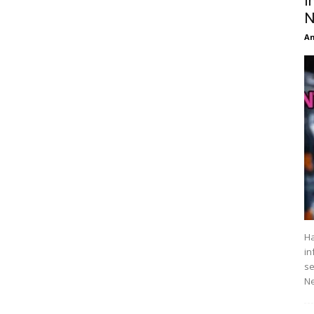
I
N
An
Ha
in
se
Ne