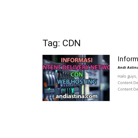
Tag: CDN
Inform
Andi Astin
Halo guys,
Content De
Content De